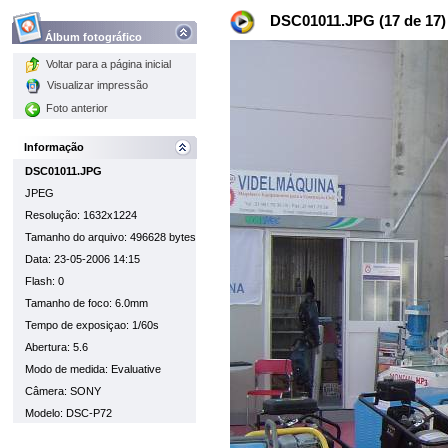
DSC01011.JPG (17 de 17)
Álbum fotográfico
Voltar para a página inicial
Visualizar impressão
Foto anterior
Informação
DSC01011.JPG
JPEG
Resolução: 1632x1224
Tamanho do arquivo: 496628 bytes
Data: 23-05-2006 14:15
Flash: 0
Tamanho de foco: 6.0mm
Tempo de exposiçao: 1/60s
Abertura: 5.6
Modo de medida: Evaluative
Câmera: SONY
Modelo: DSC-P72