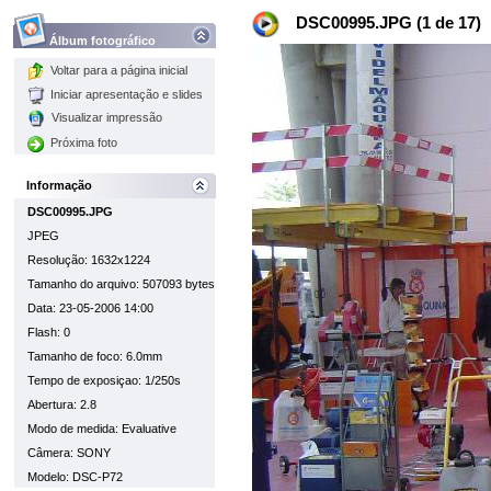
DSC00995.JPG (1 de 17)
Álbum fotográfico
Voltar para a página inicial
Iniciar apresentação e slides
Visualizar impressão
Próxima foto
Informação
DSC00995.JPG
JPEG
Resolução: 1632x1224
Tamanho do arquivo: 507093 bytes
Data: 23-05-2006 14:00
Flash: 0
Tamanho de foco: 6.0mm
Tempo de exposiçao: 1/250s
Abertura: 2.8
Modo de medida: Evaluative
Câmera: SONY
Modelo: DSC-P72